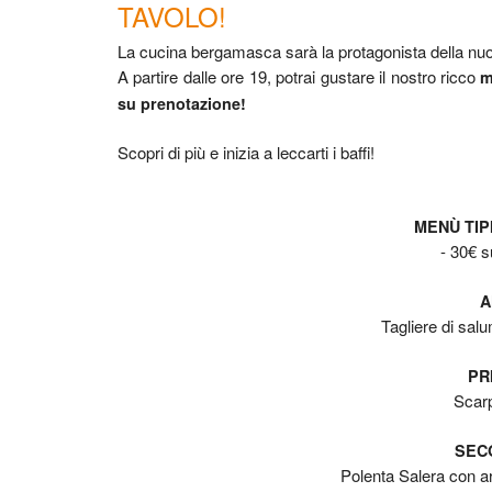
TAVOLO!
La cucina bergamasca sarà la protagonista della nuo
A partire dalle ore 19, potrai gustare il nostro ricco
m
su prenotazione!
Scopri di più e inizia a leccarti i baffi!
MENÙ TI
- 30€ s
A
Tagliere di sal
PR
Scarp
SEC
Polenta Salera con ar