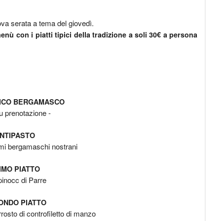
va serata a tema del giovedì.
enù con i piatti tipici della tradizione a soli 30€ a persona
PICO BERGAMASCO
u prenotazione -
NTIPASTO
umi bergamaschi nostrani
IMO PIATTO
inocc di Parre
ONDO PIATTO
rosto di controfiletto di manzo