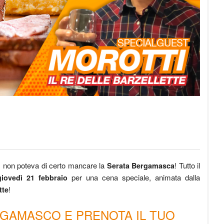
a, non poteva di certo mancare la
! Tutto il
Serata Bergamasca
per una cena speciale, animata dalla
giovedì 21 febbraio
!
tte
RGAMASCO E PRENOTA IL TUO