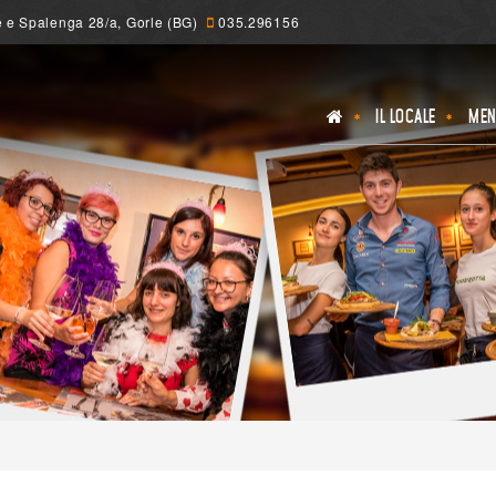
 e Spalenga 28/a, Gorle (BG)
035.296156
IL LOCALE
MEN