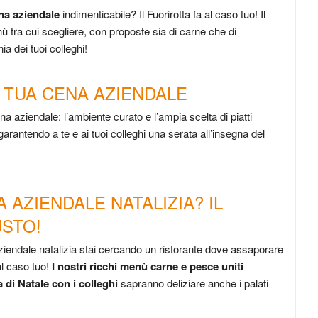
na aziendale
indimenticabile? Il Fuorirotta fa al caso tuo! Il
enù tra cui scegliere, con proposte sia di carne che di
a dei tuoi colleghi!
A TUA CENA AZIENDALE
ena aziendale: l
’
ambiente curato e l
’
ampia scelta di piatti
arantendo a te e ai tuoi colleghi una serata all
’
insegna del
 AZIENDALE NATALIZIA? IL
USTO!
 aziendale natalizia stai cercando un ristorante dove assaporare
al caso tuo!
I nostri ricchi menù carne e pesce uniti
a di Natale con i colleghi
sapranno deliziare anche i palati