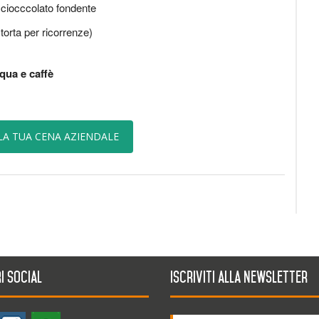
i ciocccolato fondente
torta per ricorrenze)
qua e caffè
LA TUA CENA AZIENDALE
i social
Iscriviti alla newsletter