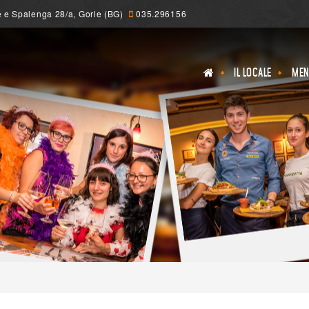
 e Spalenga 28/a, Gorle (BG)
035.296156
IL LOCALE
MEN