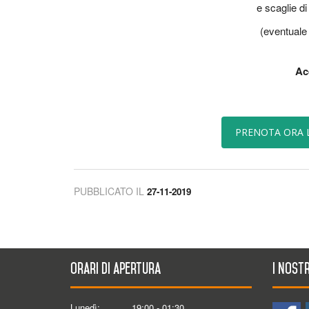
e scaglie d
(eventuale 
Ac
PRENOTA ORA 
PUBBLICATO IL
27-11-2019
Orari di apertura
I nostr
Lunedì:
19:00 - 01:30