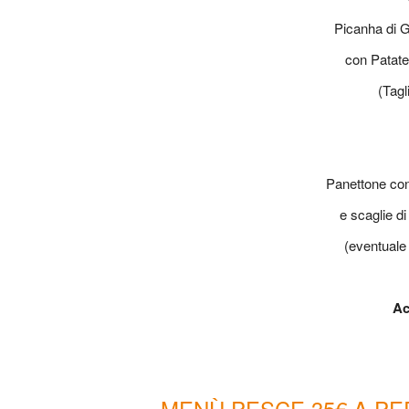
Picanha di 
con Patate
(Tagl
Panettone co
e scaglie d
(eventuale 
Ac
MENÙ PESCE 35€ A P