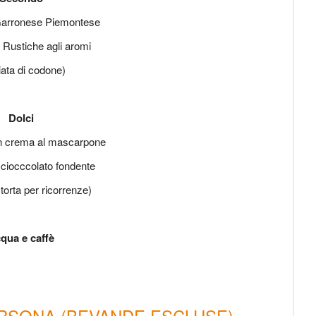
Garronese Piemontese
 Rustiche agli aromi
iata di codone)
Dolci
n crema al mascarpone
i ciocccolato fondente
torta per ricorrenze)
qua e caffè
ERSONA (BEVANDE ESCLUSE)