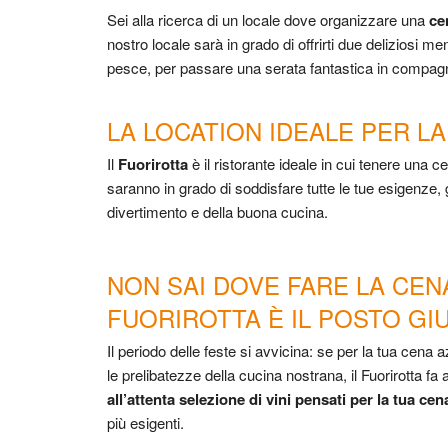
Sei alla ricerca di un locale dove organizzare una
ce
nostro locale sarà in grado di offrirti due deliziosi m
pesce,
per passare una serata fantastica in compagni
LA LOCATION IDEALE PER L
Il
Fuorirotta
è il ristorante ideale in cui tenere una c
saranno in grado di soddisfare tutte le tue esigenze, g
divertimento e della buona cucina.
NON SAI DOVE FARE LA CENA
FUORIROTTA È IL POSTO GI
Il periodo delle feste si avvicina: se per la tua cena
le prelibatezze della cucina nostrana, il Fuorirotta fa 
all
’
attenta selezione di vini pensati per la tua cen
più esigenti.