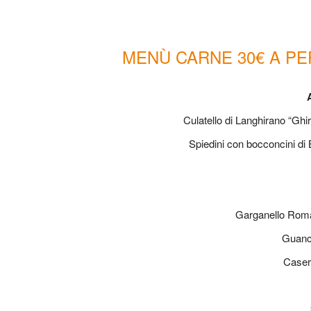
MENÙ CARNE 30€ A P
Culatello di Langhirano “Ghi
Spiedini con bocconcini di 
Garganello Roma
Guanci
Casera